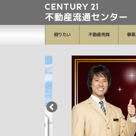
借りたい
不動産売買
事業
駅チカ物件
買いたい
超得物件
売りたい
購入時の流れ