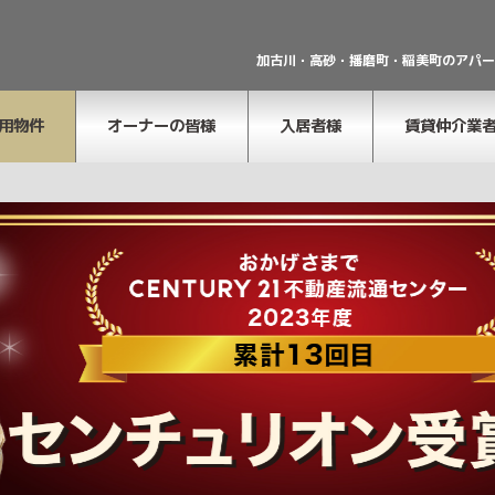
加古川・高砂・播磨町・稲美町のアパー
用物件
オーナーの皆様
入居者様
賃貸仲介業
ご意見修繕希
望のご連絡
退去解約の受
付
契約更新マニ
ュアル