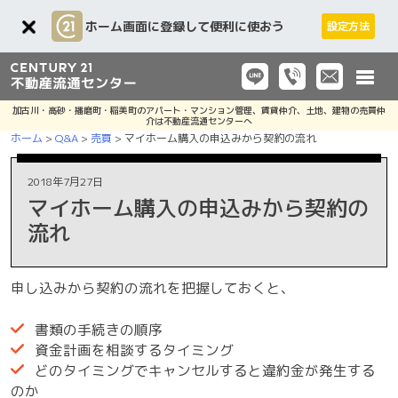
ホーム画面に登録して便利に使おう
設定方法
Toggle
加古川・高砂・播磨町・稲美町のアパート・マンション管理、賃貸仲介、土地、建物の売買仲
介は不動産流通センターへ
ホーム
>
Q&A
>
売買
>
マイホーム購入の申込みから契約の流れ
2018年7月27日
マイホーム購入の申込みから契約の
流れ
申し込みから契約の流れを把握しておくと、
書類の手続きの順序
資金計画を相談するタイミング
どのタイミングでキャンセルすると違約金が発生する
のか